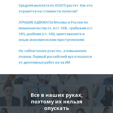
Средняя выплата по ОСАГО растет. Как это
отразится на стоимости полисов?
ЛУЧШИЕ АДВОКАТЫ Москвы и России по
мошенничеству (ч. 4 ст. 159) , грабежам (ст.
161), разбоям (ст. 163), криптовалюте и
иным экономическим преступлениям
Не «облегчение участи», а повышение
планки. Первый российский вуз отказался
от дипломных работ из-за ИИ
Все в наших руках,
поэтому их нельзя
опускать