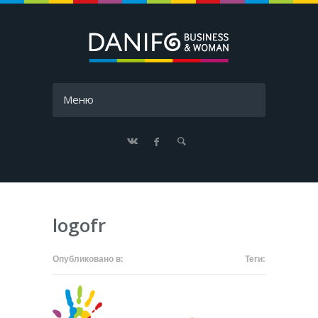
Меню
logofr
Опубликовано в:
Теги: