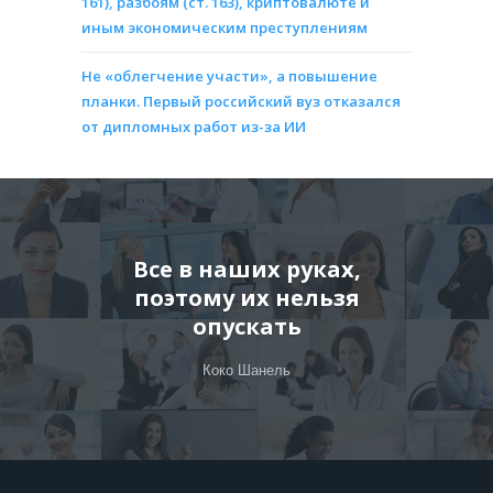
161), разбоям (ст. 163), криптовалюте и
иным экономическим преступлениям
Не «облегчение участи», а повышение
планки. Первый российский вуз отказался
от дипломных работ из-за ИИ
Все в наших руках,
поэтому их нельзя
опускать
Коко Шанель